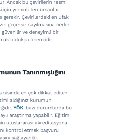
ur. Ancak bu çevirilerin resmi
si için yeminli tercümanlar
 gerekir. Çevirilerdeki en ufak
nizin geçersiz sayılmasına neden
, güvenilir ve deneyimli bir
mak oldukça önemlidir.
umunun Tanınmışlığını
ırasında en çok dikkat edilen
itimi aldığınız kurumun
ığıdır.
YÖK
, bazı durumlarda bu
taylı araştırma yapabilir. Eğitim
nin uluslararası akreditasyona
ını kontrol etmek başvuru
sını sağlayabilir.