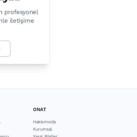
ın profesyonel
le iletişime
3
ONAT
.
Hakkımızda
Kurumsal
bancı
Yasal Bilgiler