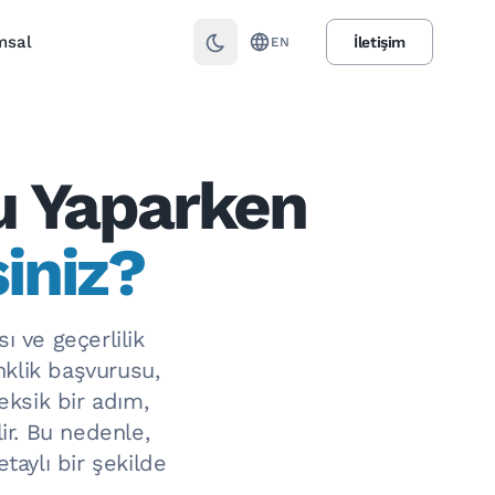
msal
İletişim
EN
u Yaparken
iniz?
ı ve geçerlilik
klik başvurusu,
eksik bir adım,
r. Bu nedenle,
taylı bir şekilde