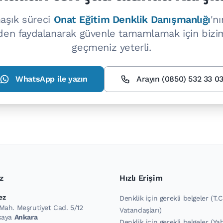
aşık süreci
Onat Eğitim Denklik Danışmanlığı
'n
den faydalanarak güvenle tamamlamak için bizim
geçmeniz yeterli.
WhatsApp ile yazın
Arayın (0850) 532 33 0
z
Hızlı Erişim
ez
Denklik için gerekli belgeler (T.C
Mah. Meşrutiyet Cad. 5/12
Vatandaşları)
nkaya
Ankara
Denklik için gerekli belgeler (Ya