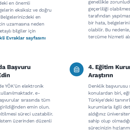
genellikle zorunlud
deki en önemli
geçerliliği olabilme
gelerin eksiksiz ve doğru
tarafından yapılması
 Belgelerinizdeki en
bir hata, belgeleri
recin uzamasına neden
olabilir. Bu nedenle
taylı bilgiler için
tercüme hizmeti al
li Evraklar sayfasını
mda Başvuru
4. Eğitim Kur
Edin
Araştırın
de YÖK'ün elektronik
Denklik başvurusu s
kullanılmaktadır. e-
konulardan biri, eğ
aşvurular sırasında tüm
Türkiye'deki tanınırl
 girildiğinden emin olun.
kurumlarla ilgili de
eltilmesi süreci uzatabilir.
aldığınız üniversite
sistem üzerinden düzenli
sahip olup olmadığ
sürecinizin hızlanma