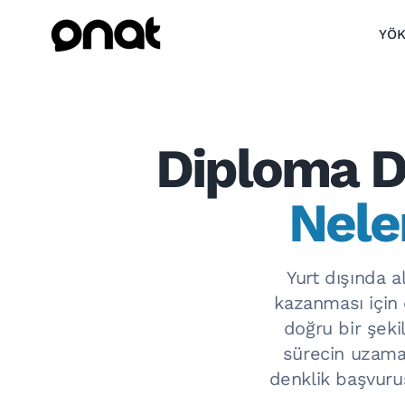
YÖK
Diploma D
Nele
Yurt dışında a
kazanması için
doğru bir şeki
sürecin uzama
denklik başvurus