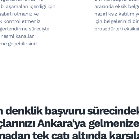
i aşamaları içerdiği için
arasında eksik belge
sabırlı olmanız ve
hazırlıksız katılım 
k kontrol etmeniz
için belgelerinizi b
eğerlendirme süreciyle
prosedürleri eksiksi
, resmi kanallar
ime geçebilirsiniz.
m denklik başvuru sürecinde
çlarınızı Ankara'ya gelmeniz
adan tek çatı altında karşıl