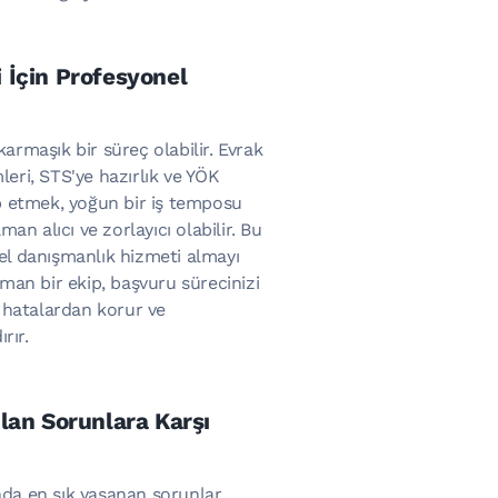
i İçin Profesyonel
armaşık bir süreç olabilir. Evrak
emleri, STS'ye hazırlık ve YÖK
p etmek, yoğun bir iş temposu
man alıcı ve zorlayıcı olabilir. Bu
el danışmanlık hizmeti almayı
zman bir ekip, başvuru sürecinizi
ı hatalardan korur ve
rır.
ılan Sorunlara Karşı
da en sık yaşanan sorunlar