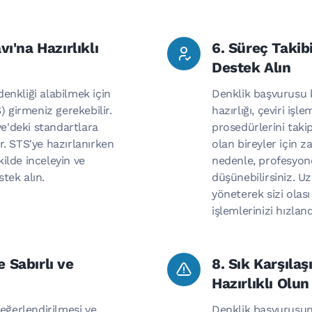
vı'na Hazırlıklı
6. Süreç Takib
Destek Alın
enkliği alabilmek için
Denklik başvurusu k
) girmeniz gerekebilir.
hazırlığı, çeviri işl
ye'deki standartlara
prosedürlerini taki
r. STS'ye hazırlanırken
olan bireyler için za
ekilde inceleyin ve
nedenle, profesyon
tek alın.
düşünebilirsiniz. U
yöneterek sizi olas
işlemlerinizi hızlandı
 Sabırlı ve
8. Sık Karşılaş
Hazırlıklı Olun
değerlendirilmesi ve
Denklik başvurusun