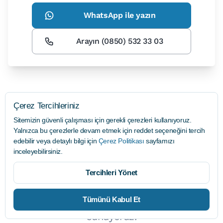
WhatsApp ile yazın
Arayın (0850) 532 33 03
Çerez Tercihleriniz
NEDEN ONAT EĞITIM DENKLIK ILE
Sitemizin güvenli çalışması için gerekli çerezleri kullanıyoruz.
Yalnızca bu çerezlerle devam etmek için
reddet
seçeneğini tercih
ÇALIŞMALISINIZ?
edebilir veya detaylı bilgi için
Çerez Politikası
sayfamızı
Güven, Hız ve Şeffaflık ile YÖK
inceleyebilirsiniz.
Denklik Danışmanlığı
Tercihleri Yönet
YÖK denklik danışmanlığı
hizmetimizi
Tümünü Kabul Et
güven, hız ve şeffaflık prensipleriyle
sunuyoruz.